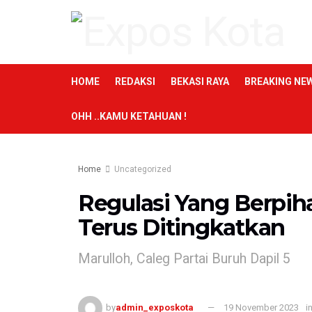
HOME
REDAKSI
BEKASI RAYA
BREAKING NE
OHH ..KAMU KETAHUAN !
Home
Uncategorized
Regulasi Yang Berpi
Terus Ditingkatkan
Marulloh, Caleg Partai Buruh Dapil 5
by
admin_exposkota
19 November 2023
i