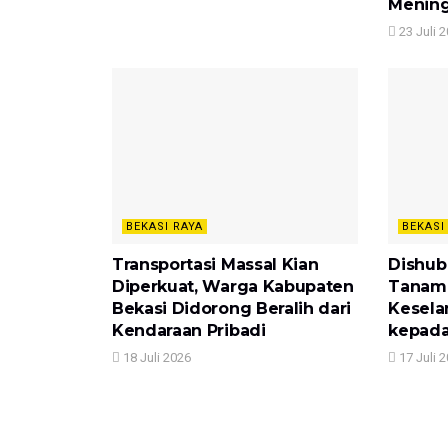
Mening
23 Juli 
BEKASI RAYA
BEKASI
Transportasi Massal Kian
Dishub
Diperkuat, Warga Kabupaten
Tanam
Bekasi Didorong Beralih dari
Kesela
Kendaraan Pribadi
kepada
18 Juli 2026
17 Juli 