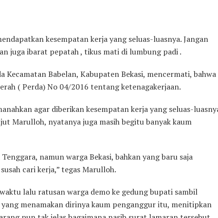
endapatkan kesempatan kerja yang seluas-luasnya. Jangan
an juga ibarat pepatah , tikus mati di lumbung padi .
uda Kecamatan Babelan, Kabupaten Bekasi, mencermati, bahwa
erah ( Perda) No 04/2016 tentang ketenagakerjaan.
manahkan agar diberikan kesempatan kerja yang seluas-luasny
jut Marulloh, nyatanya juga masih begitu banyak kaum
ia Tenggara, namun warga Bekasi, bahkan yang baru saja
usah cari kerja,” tegas Marulloh.
a waktu lalu ratusan warga demo ke gedung bupati sambil
a yang menamakan dirinya kaum penganggur itu, menitipkan
arang pun tak jelas bagaimana nasib surat lamaran tersebut.