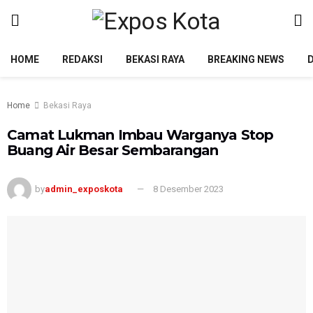
HOME
REDAKSI
BEKASI RAYA
BREAKING NEWS
Home
Bekasi Raya
Camat Lukman Imbau Warganya Stop
Buang Air Besar Sembarangan
by
admin_exposkota
8 Desember 2023