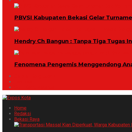
Opini
PBVSI Kabupaten Bekasi Gelar Turname
Hendry Ch Bangun : Tanpa Tiga Tugas I
Fenomena Pengemis Menggendong Anak
Celoteh Bang Jabrik
Features
Ohh ..Kamu Ketahuan !
Home
Redaksi
Bekasi Raya