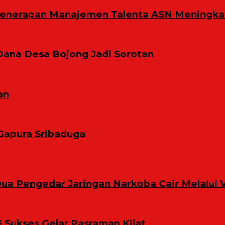
Penerapan Manajemen Talenta ASN Meningkat
Dana Desa Bojong Jadi Sorotan
an
Gapura Sribaduga
ua Pengedar Jaringan Narkoba Cair Melalui 
6 Sukses Gelar Pasraman Kilat