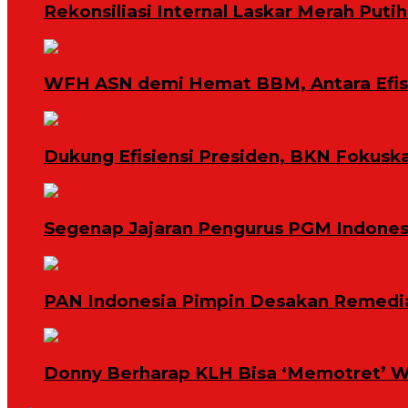
Rekonsiliasi Internal Laskar Merah Put
WFH ASN demi Hemat BBM, Antara Efisi
Dukung Efisiensi Presiden, BKN Fokuska
Segenap Jajaran Pengurus PGM Indonesi
PAN Indonesia Pimpin Desakan Remedias
Donny Berharap KLH Bisa ‘Memotret’ W