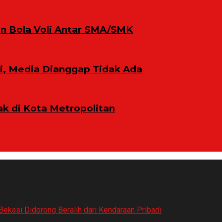
n Bola Voli Antar SMA/SMK
ni, Media Dianggap Tidak Ada
 di Kota Metropolitan