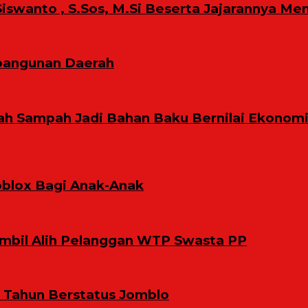
iswanto , S.Sos, M.Si Beserta Jajarannya Me
bangunan Daerah
ah Sampah Jadi Bahan Baku Bernilai Ekonom
oblox Bagi Anak-Anak
bil Alih Pelanggan WTP Swasta PP
9 Tahun Berstatus Jomblo