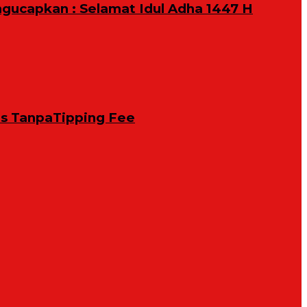
ngucapkan : Selamat Idul Adha 1447 H
is TanpaTipping Fee