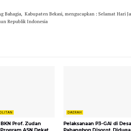
 Bahagia, Kabupaten Bekasi, mengucapkan : Selamat Hari Ja
un Republik Indonesia
OLITAN
DAERAH
 BKN Prof. Zudan
Pelaksanaan P3-GAI di Des
si Program ASN Dekat
Pabangbon Disorot, Diduga