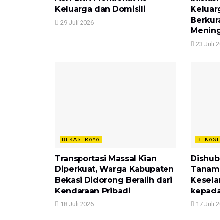
Keluarga dan Domisili
Keluar
Berkur
29 Juli 2026
Mening
23 Juli 
BEKASI RAYA
BEKASI
Transportasi Massal Kian
Dishub
Diperkuat, Warga Kabupaten
Tanam
Bekasi Didorong Beralih dari
Kesela
Kendaraan Pribadi
kepada
18 Juli 2026
17 Juli 