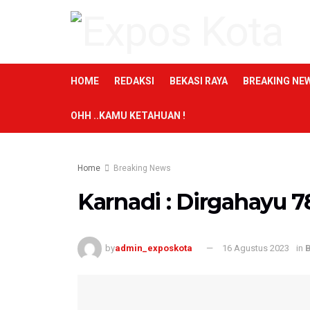
HOME
REDAKSI
BEKASI RAYA
BREAKING NE
OHH ..KAMU KETAHUAN !
Home
Breaking News
Karnadi : Dirgahayu 
by
admin_exposkota
16 Agustus 2023
in