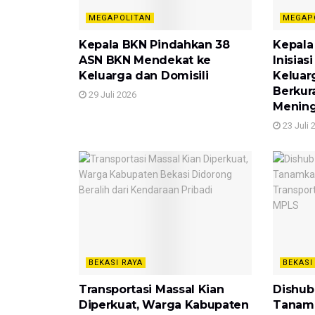
MEGAPOLITAN
MEGAP
Kepala BKN Pindahkan 38
Kepala
ASN BKN Mendekat ke
Inisia
Keluarga dan Domisili
Keluar
Berkur
29 Juli 2026
Mening
23 Juli 
BEKASI RAYA
BEKASI
Transportasi Massal Kian
Dishub
Diperkuat, Warga Kabupaten
Tanam