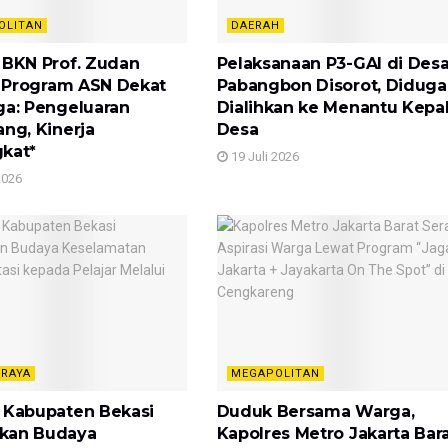
OLITAN
DAERAH
 BKN Prof. Zudan
Pelaksanaan P3-GAI di Des
si Program ASN Dekat
Pabangbon Disorot, Diduga
ga: Pengeluaran
Dialihkan ke Menantu Kepa
ang, Kinerja
Desa
kat*
19 Juli 2026
2026
 RAYA
MEGAPOLITAN
 Kabupaten Bekasi
Duduk Bersama Warga,
kan Budaya
Kapolres Metro Jakarta Bar