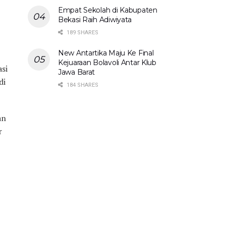
Empat Sekolah di Kabupaten
Bekasi Raih Adiwiyata
189 SHARES
New Antartika Maju Ke Final
Kejuaraan Bolavoli Antar Klub
si
Jawa Barat
di
184 SHARES
an
r