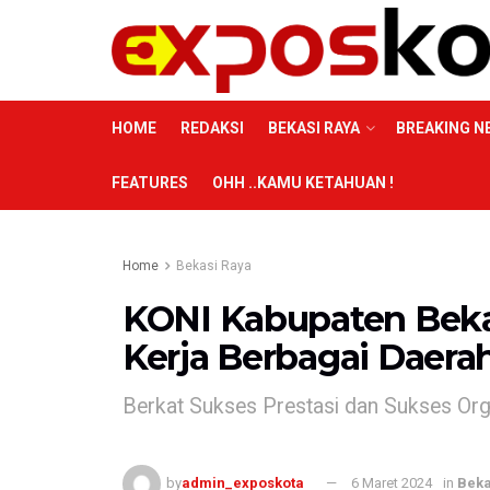
HOME
REDAKSI
BEKASI RAYA
BREAKING N
FEATURES
OHH ..KAMU KETAHUAN !
Home
Bekasi Raya
KONI Kabupaten Bekas
Kerja Berbagai Daera
Berkat Sukses Prestasi dan Sukses Org
by
admin_exposkota
6 Maret 2024
in
Beka