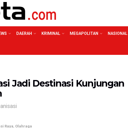
EWS
DAERAH
KRIMINAL
MEGAPOLITAN
NASIONAL
i Jadi Destinasi Kunjungan
h
anisasi
si Raya
,
Olahraga