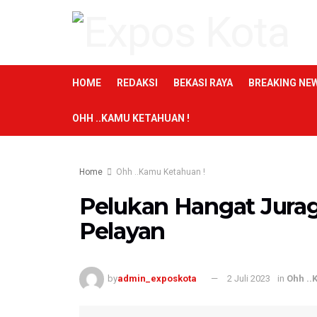
HOME
REDAKSI
BEKASI RAYA
BREAKING NE
OHH ..KAMU KETAHUAN !
Home
Ohh ..Kamu Ketahuan !
Pelukan Hangat Jura
Pelayan
by
admin_exposkota
2 Juli 2023
in
Ohh ..