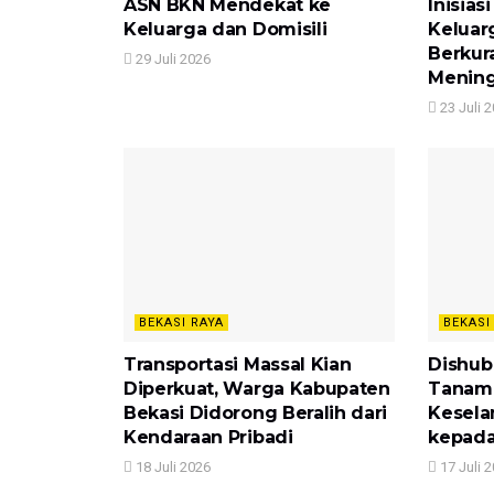
ASN BKN Mendekat ke
Inisia
Keluarga dan Domisili
Keluar
Berkur
29 Juli 2026
Mening
23 Juli 
BEKASI RAYA
BEKASI
Transportasi Massal Kian
Dishub
Diperkuat, Warga Kabupaten
Tanam
Bekasi Didorong Beralih dari
Kesela
Kendaraan Pribadi
kepada
18 Juli 2026
17 Juli 