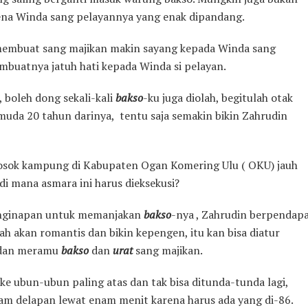
rena Winda sang pelayannya yang enak dipandang.
membuat sang majikan makin sayang kepada Winda sang
embuatnya jatuh hati kepada Winda si pelayan.
 boleh dong sekali-kali
bakso
-ku juga diolah, begitulah otak
 muda 20 tahun darinya, tentu saja semakin bikin Zahrudin
elosok kampung di Kabupaten Ogan Komering Ulu ( OKU) jauh
di mana asmara ini harus dieksekusi?
 penginapan untuk memanjakan
bakso
-nya , Zahrudin berpendap
kah akan romantis dan bikin kepengen, itu kan bisa diatur
 dan meramu
bakso
dan
urat
sang majikan.
 ubun-ubun paling atas dan tak bisa ditunda-tunda lagi,
am delapan lewat enam menit karena harus ada yang di-86.