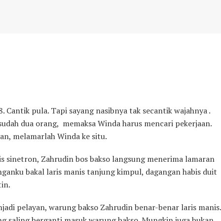
 Cantik pula. Tapi sayang nasibnya tak secantik wajahnya .
sudah dua orang, memaksa Winda harus mencari pekerjaan.
an, melamarlah Winda ke situ.
is sinetron, Zahrudin bos bakso langsung menerima lamaran
nganku bakal laris manis tanjung kimpul, dagangan habis duit
in.
jadi pelayan, warung bakso Zahrudin benar-benar laris manis
ang saling berganti masuk warung bakso. Mungkin juga bukan