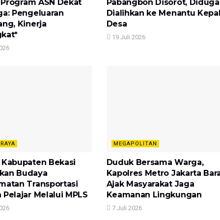
si Program ASN Dekat
Pabangbon Disorot, Diduga
ga: Pengeluaran
Dialihkan ke Menantu Kepa
ang, Kinerja
Desa
kat*
19 Juli 2026
2026
 RAYA
MEGAPOLITAN
 Kabupaten Bekasi
Duduk Bersama Warga,
kan Budaya
Kapolres Metro Jakarta Bar
matan Transportasi
Ajak Masyarakat Jaga
 Pelajar Melalui MPLS
Keamanan Lingkungan
2026
7 Juli 2026