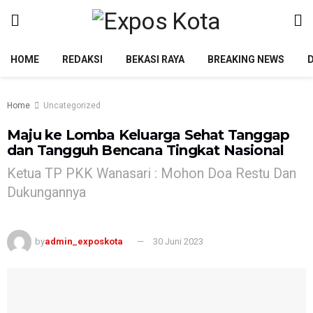
HOME
REDAKSI
BEKASI RAYA
BREAKING NEWS
Home
Uncategorized
Maju ke Lomba Keluarga Sehat Tanggap
dan Tangguh Bencana Tingkat Nasional
Ketua TP PKK Wanasari : Mohon Doa Restu Dan
Dukungannya
by
admin_exposkota
30 Juni 2023