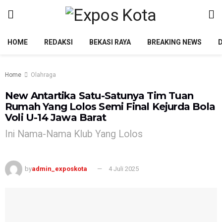
HOME
REDAKSI
BEKASI RAYA
BREAKING NEWS
Home
Olahraga
New Antartika Satu-Satunya Tim Tuan
Rumah Yang Lolos Semi Final Kejurda Bola
Voli U-14 Jawa Barat
Ini Nama-Nama Klub Yang Lolos
by
admin_exposkota
4 Juli 2025