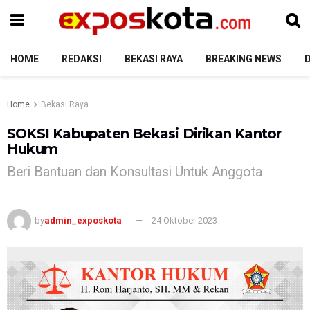
HOME
REDAKSI
BEKASI RAYA
BREAKING NEWS
Home
Bekasi Raya
SOKSI Kabupaten Bekasi Dirikan Kantor
Hukum
Beri Bantuan dan Konsultasi Untuk Anggota
by
admin_exposkota
24 Oktober 2023