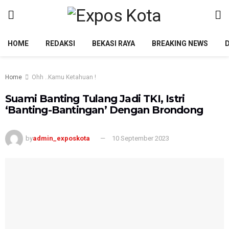
HOME
REDAKSI
BEKASI RAYA
BREAKING NEWS
Home
Ohh ..Kamu Ketahuan !
Suami Banting Tulang Jadi TKI, Istri
‘Banting-Bantingan’ Dengan Brondong
by
admin_exposkota
10 September 2023