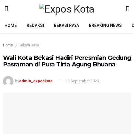
HOME
REDAKSI
BEKASI RAYA
BREAKING NEWS
Home
Bekasi Raya
Wali Kota Bekasi Hadiri Peresmian Gedung
Pasraman di Pura Tirta Agung Bhuana
by
admin_exposkota
11 September 2023