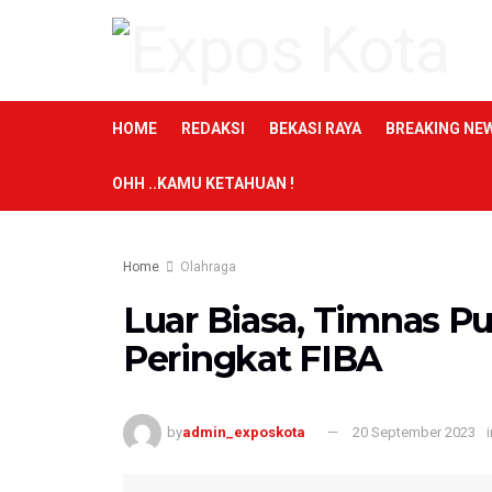
HOME
REDAKSI
BEKASI RAYA
BREAKING NE
OHH ..KAMU KETAHUAN !
Home
Olahraga
Luar Biasa, Timnas Pu
Peringkat FIBA
by
admin_exposkota
20 September 2023
i