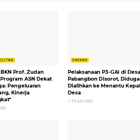
OLITAN
DAERAH
 BKN Prof. Zudan
Pelaksanaan P3-GAI di Des
si Program ASN Dekat
Pabangbon Disorot, Diduga
ga: Pengeluaran
Dialihkan ke Menantu Kepa
ang, Kinerja
Desa
kat*
19 Juli 2026
2026