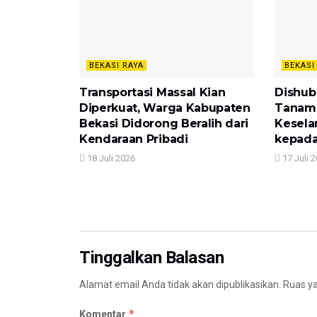
BEKASI RAYA
BEKASI
Transportasi Massal Kian
Dishub
Diperkuat, Warga Kabupaten
Tanam
Bekasi Didorong Beralih dari
Kesela
Kendaraan Pribadi
kepada
18 Juli 2026
17 Juli 
Tinggalkan Balasan
Alamat email Anda tidak akan dipublikasikan.
Ruas ya
*
Komentar