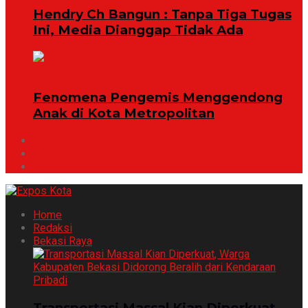
Hendry Ch Bangun : Tanpa Tiga Tugas
Ini, Media Dianggap Tidak Ada
Fenomena Pengemis Menggendong
Anak di Kota Metropolitan
Celoteh Bang Jabrik
Features
Ohh ..Kamu Ketahuan !
Home
Redaksi
Bekasi Raya
Transportasi Massal Kian Diperkuat,