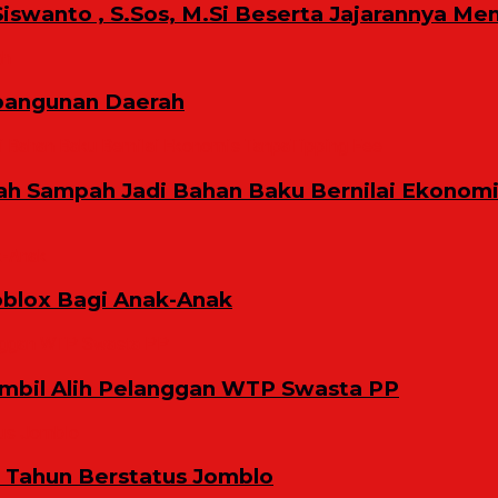
iswanto , S.Sos, M.Si Beserta Jajarannya Me
bangunan Daerah
ah Sampah Jadi Bahan Baku Bernilai Ekonom
oblox Bagi Anak-Anak
bil Alih Pelanggan WTP Swasta PP
9 Tahun Berstatus Jomblo