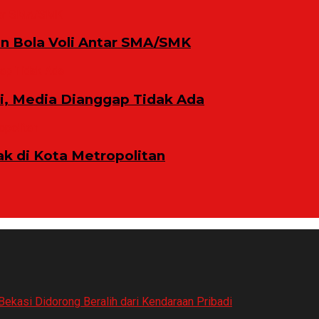
n Bola Voli Antar SMA/SMK
ni, Media Dianggap Tidak Ada
 di Kota Metropolitan