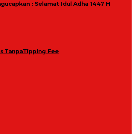
ngucapkan : Selamat Idul Adha 1447 H
is TanpaTipping Fee