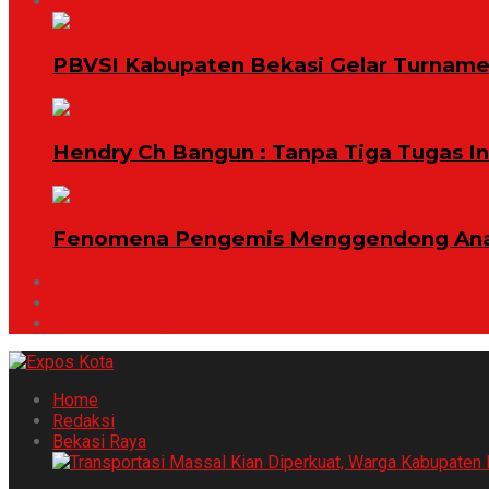
Opini
PBVSI Kabupaten Bekasi Gelar Turname
Hendry Ch Bangun : Tanpa Tiga Tugas I
Fenomena Pengemis Menggendong Anak
Celoteh Bang Jabrik
Features
Ohh ..Kamu Ketahuan !
Home
Redaksi
Bekasi Raya