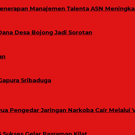
Penerapan Manajemen Talenta ASN Meningkat
Dana Desa Bojong Jadi Sorotan
an
Gapura Sribaduga
ua Pengedar Jaringan Narkoba Cair Melalui 
6 Sukses Gelar Pasraman Kilat