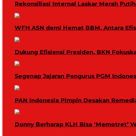
Rekonsiliasi Internal Laskar Merah Put
WFH ASN demi Hemat BBM, Antara Efisi
Dukung Efisiensi Presiden, BKN Fokuska
Segenap Jajaran Pengurus PGM Indonesi
PAN Indonesia Pimpin Desakan Remedias
Donny Berharap KLH Bisa ‘Memotret’ W