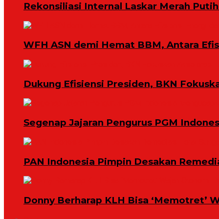
Rekonsiliasi Internal Laskar Merah Put
WFH ASN demi Hemat BBM, Antara Efisi
Dukung Efisiensi Presiden, BKN Fokuska
Segenap Jajaran Pengurus PGM Indonesi
PAN Indonesia Pimpin Desakan Remedias
Donny Berharap KLH Bisa ‘Memotret’ W