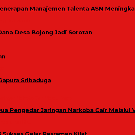
Penerapan Manajemen Talenta ASN Meningkat
Dana Desa Bojong Jadi Sorotan
an
Gapura Sribaduga
ua Pengedar Jaringan Narkoba Cair Melalui 
6 Sukses Gelar Pasraman Kilat