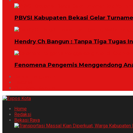
Opini
PBVSI Kabupaten Bekasi Gelar Turname
Hendry Ch Bangun : Tanpa Tiga Tugas I
Fenomena Pengemis Menggendong Anak
Celoteh Bang Jabrik
Features
Ohh ..Kamu Ketahuan !
Home
Redaksi
Bekasi Raya