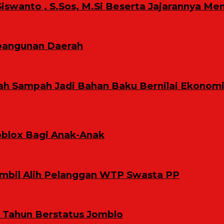
iswanto , S.Sos, M.Si Beserta Jajarannya Me
bangunan Daerah
ah Sampah Jadi Bahan Baku Bernilai Ekonom
oblox Bagi Anak-Anak
bil Alih Pelanggan WTP Swasta PP
9 Tahun Berstatus Jomblo