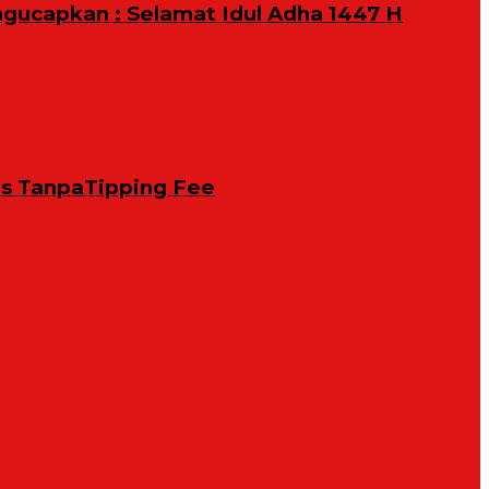
ngucapkan : Selamat Idul Adha 1447 H
is TanpaTipping Fee