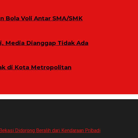
n Bola Voli Antar SMA/SMK
ni, Media Dianggap Tidak Ada
 di Kota Metropolitan