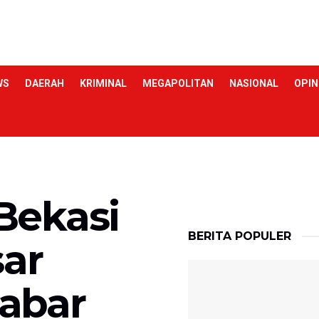
WS
DAERAH
KRIMINAL
MEGAPOLITAN
NASIONAL
OPIN
Bekasi
BERITA POPULER
sar
abar