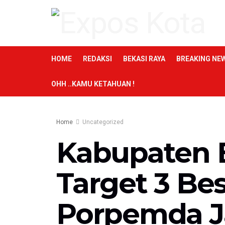
HOME
REDAKSI
BEKASI RAYA
BREAKING NE
OHH ..KAMU KETAHUAN !
Home
Uncategorized
Kabupaten 
Target 3 Be
Porpemda J