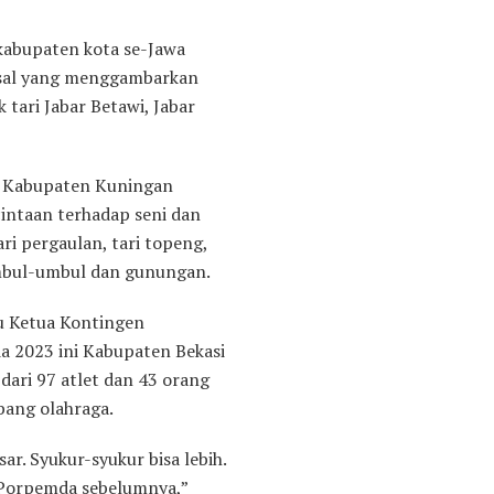
 kabupaten kota se-Jawa
losal yang menggambarkan
tari Jabar Betawi, Jabar
 di Kabupaten Kuningan
intaan terhadap seni dan
ari pergaulan, tari topeng,
 umbul-umbul dan gunungan.
ku Ketua Kontingen
 2023 ini Kabupaten Bekasi
dari 97 atlet dan 43 orang
abang olahraga.
ar. Syukur-syukur bisa lebih.
 Porpemda sebelumnya,”