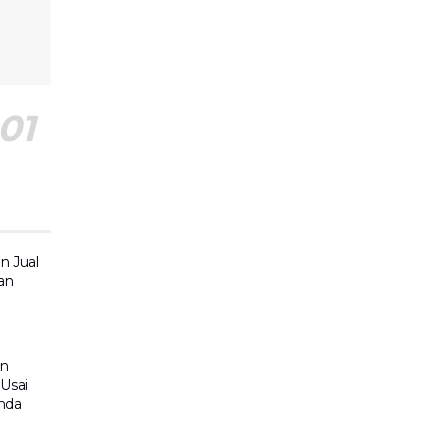
n Jual
an
en
Usai
mda