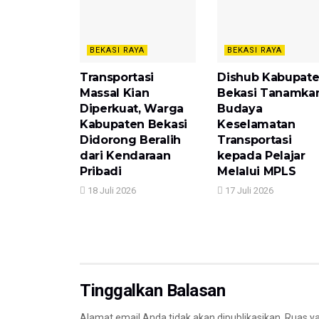
BEKASI RAYA
BEKASI RAYA
Transportasi
Dishub Kabupat
Massal Kian
Bekasi Tanamka
Diperkuat, Warga
Budaya
Kabupaten Bekasi
Keselamatan
Didorong Beralih
Transportasi
dari Kendaraan
kepada Pelajar
Pribadi
Melalui MPLS
18 Juli 2026
17 Juli 2026
Tinggalkan Balasan
Alamat email Anda tidak akan dipublikasikan.
Ruas ya