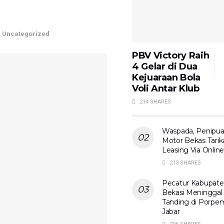
n
Uncategorized
PBV Victory Raih
4 Gelar di Dua
Kejuaraan Bola
Voli Antar Klub
214 SHARES
Waspada, Penipua
Motor Bekas Tarik
Leasing Via Online
213 SHARES
Pecatur Kabupat
Bekasi Meninggal 
Tanding di Porpe
Jabar