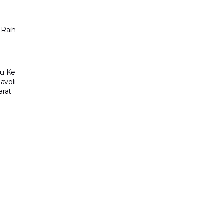
 Raih
ju Ke
avoli
arat