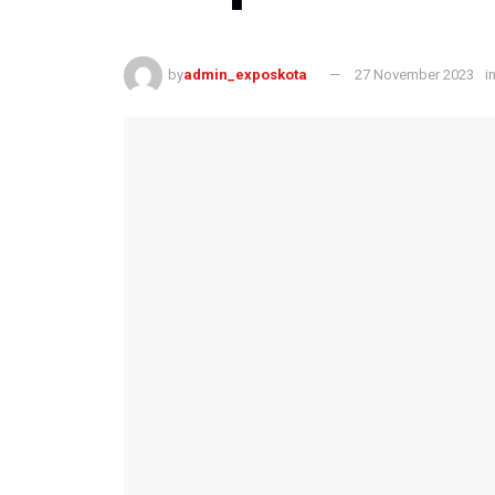
by
admin_exposkota
27 November 2023
i