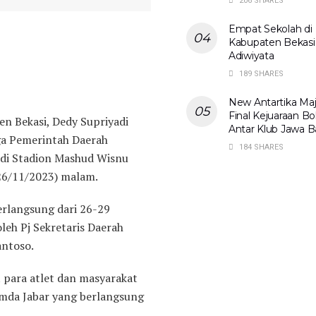
206 SHARES
Empat Sekolah di
Kabupaten Bekasi
Adiwiyata
189 SHARES
New Antartika Ma
Final Kejuaraan Bol
 Bekasi, Dedy Supriyadi
Antar Klub Jawa B
a Pemerintah Daerah
184 SHARES
 di Stadion Mashud Wisnu
26/11/2023) malam.
rlangsung dari 26-29
leh Pj Sekretaris Daerah
antoso.
para atlet dan masyarakat
da Jabar yang berlangsung