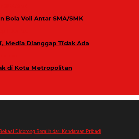
n Bola Voli Antar SMA/SMK
ni, Media Dianggap Tidak Ada
 di Kota Metropolitan