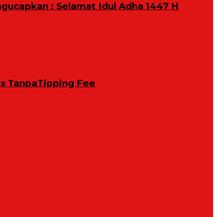
ngucapkan : Selamat Idul Adha 1447 H
is TanpaTipping Fee