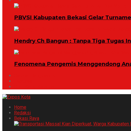
Opini
PBVSI Kabupaten Bekasi Gelar Turname
Hendry Ch Bangun : Tanpa Tiga Tugas I
Fenomena Pengemis Menggendong Anak
Celoteh Bang Jabrik
Features
Ohh ..Kamu Ketahuan !
Home
Redaksi
Bekasi Raya