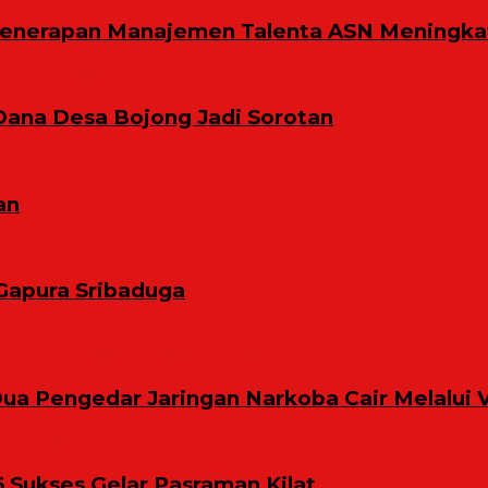
Penerapan Manajemen Talenta ASN Meningkat
Dana Desa Bojong Jadi Sorotan
an
Gapura Sribaduga
ua Pengedar Jaringan Narkoba Cair Melalui 
6 Sukses Gelar Pasraman Kilat