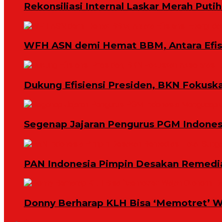
Rekonsiliasi Internal Laskar Merah Put
WFH ASN demi Hemat BBM, Antara Efisi
Dukung Efisiensi Presiden, BKN Fokuska
Segenap Jajaran Pengurus PGM Indonesi
PAN Indonesia Pimpin Desakan Remedias
Donny Berharap KLH Bisa ‘Memotret’ W