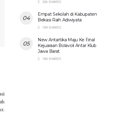
206 SHARES
Empat Sekolah di Kabupaten
Bekasi Raih Adiwiyata
189 SHARES
New Antartika Maju Ke Final
Kejuaraan Bolavoli Antar Klub
Jawa Barat
184 SHARES
si
ah
r.