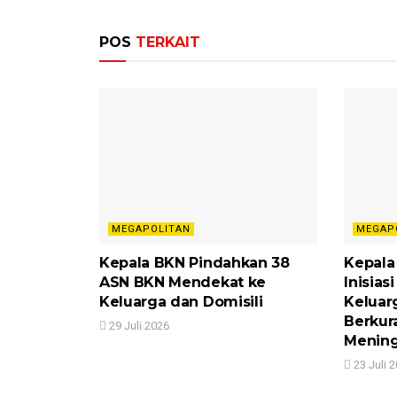
POS
TERKAIT
MEGAPOLITAN
MEGAP
Kepala BKN Pindahkan 38
Kepala
ASN BKN Mendekat ke
Inisia
Keluarga dan Domisili
Keluar
Berkur
29 Juli 2026
Mening
23 Juli 