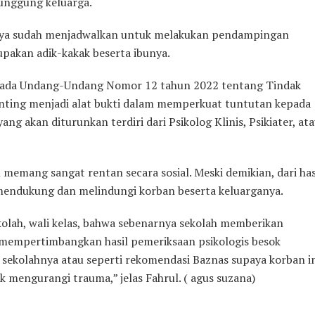
punggung keluarga.
mnya sudah menjadwalkan untuk melakukan pendampingan
pakan adik-kakak beserta ibunya.
k pada Undang-Undang Nomor 12 tahun 2022 tentang Tindak
enting menjadi alat bukti dalam memperkuat tuntutan kepada
yang akan diturunkan terdiri dari Psikolog Klinis, Psikiater, at
memang sangat rentan secara sosial. Meski demikian, dari has
mendukung dan melindungi korban beserta keluarganya.
kolah, wali kelas, bahwa sebenarnya sekolah memberikan
an mempertimbangkan hasil pemeriksaan psikologis besok
sekolahnya atau seperti rekomendasi Baznas supaya korban i
 mengurangi trauma,” jelas Fahrul. ( agus suzana)