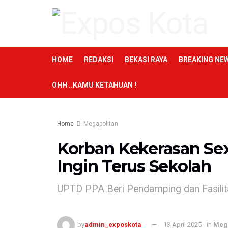
HOME
REDAKSI
BEKASI RAYA
BREAKING NE
OHH ..KAMU KETAHUAN !
Home
Megapolitan
Korban Kekerasan Sex
Ingin Terus Sekolah
UPTD PPA Beri Pendamping dan Fasilit
by
admin_exposkota
13 April 2025
in
Meg