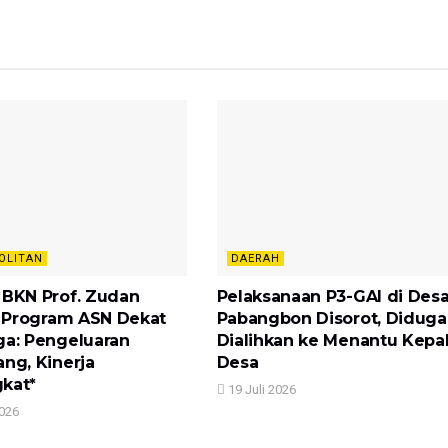
OLITAN
DAERAH
 BKN Prof. Zudan
Pelaksanaan P3-GAI di Des
si Program ASN Dekat
Pabangbon Disorot, Diduga
ga: Pengeluaran
Dialihkan ke Menantu Kepa
ang, Kinerja
Desa
kat*
19 Juli 2026
2026