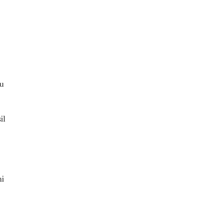
au
il
ni