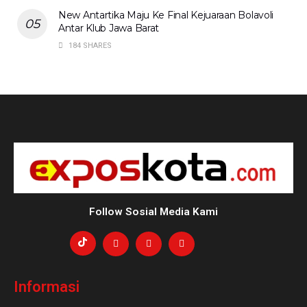
New Antartika Maju Ke Final Kejuaraan Bolavoli
Antar Klub Jawa Barat
184 SHARES
Follow Sosial Media Kami
Informasi