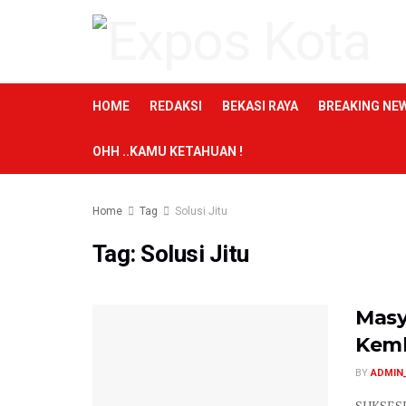
HOME
REDAKSI
BEKASI RAYA
BREAKING NE
OHH ..KAMU KETAHUAN !
Home
Tag
Solusi Jitu
Tag:
Solusi Jitu
Masy
Kemba
BY
ADMIN
‎SUKSESI