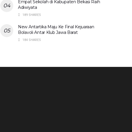
Empat Sekolah di Kabupaten Bekasi Raih
Adiwiyata
189 SHARES
New Antartika Maju Ke Final Kejuaraan
Bolavoli Antar Klub Jawa Barat
184 SHARES