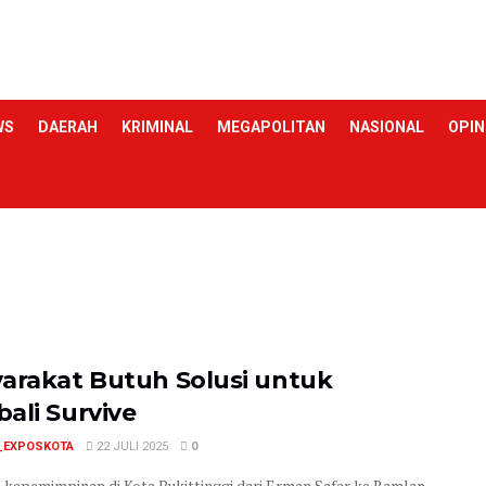
WS
DAERAH
KRIMINAL
MEGAPOLITAN
NASIONAL
OPIN
arakat Butuh Solusi untuk
li Survive ‎
_EXPOSKOTA
22 JULI 2025
0
 kepemimpinan di Kota Bukittinggi dari Erman Safar ke Ramlan