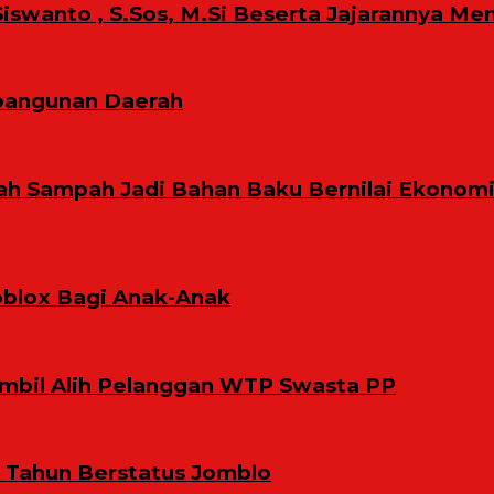
iswanto , S.Sos, M.Si Beserta Jajarannya Me
bangunan Daerah
ah Sampah Jadi Bahan Baku Bernilai Ekonom
oblox Bagi Anak-Anak
bil Alih Pelanggan WTP Swasta PP
9 Tahun Berstatus Jomblo