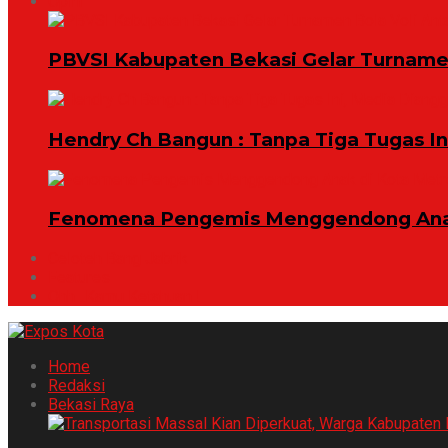
Opini
PBVSI Kabupaten Bekasi Gelar Turname
Hendry Ch Bangun : Tanpa Tiga Tugas I
Fenomena Pengemis Menggendong Anak
Celoteh Bang Jabrik
Features
Ohh ..Kamu Ketahuan !
Home
Redaksi
Bekasi Raya