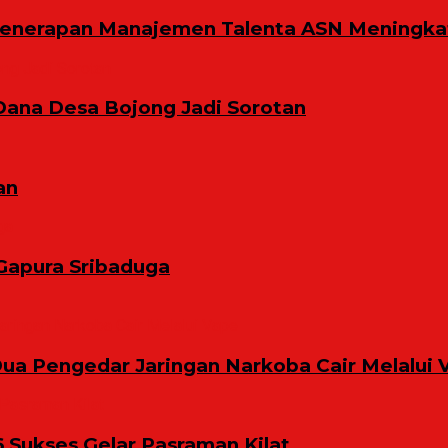
Penerapan Manajemen Talenta ASN Meningkat
Dana Desa Bojong Jadi Sorotan
an
Gapura Sribaduga
ua Pengedar Jaringan Narkoba Cair Melalui 
6 Sukses Gelar Pasraman Kilat