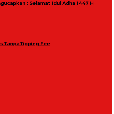
ngucapkan : Selamat Idul Adha 1447 H
is TanpaTipping Fee