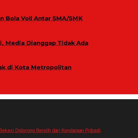
n Bola Voli Antar SMA/SMK
ni, Media Dianggap Tidak Ada
 di Kota Metropolitan