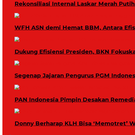
Rekonsiliasi Internal Laskar Merah Put
WFH ASN demi Hemat BBM, Antara Efisi
Dukung Efisiensi Presiden, BKN Fokuska
Segenap Jajaran Pengurus PGM Indonesi
PAN Indonesia Pimpin Desakan Remedias
Donny Berharap KLH Bisa ‘Memotret’ W