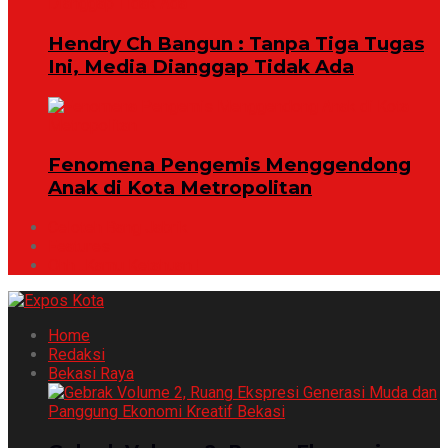
Hendry Ch Bangun : Tanpa Tiga Tugas
Ini, Media Dianggap Tidak Ada
Fenomena Pengemis Menggendong
Anak di Kota Metropolitan
Celoteh Bang Jabrik
Features
Ohh ..Kamu Ketahuan !
Home
Redaksi
Bekasi Raya