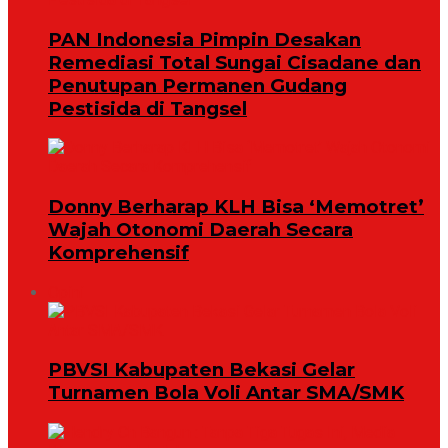
PAN Indonesia Pimpin Desakan
Remediasi Total Sungai Cisadane dan
Penutupan Permanen Gudang
Pestisida di Tangsel
Donny Berharap KLH Bisa ‘Memotret’
Wajah Otonomi Daerah Secara
Komprehensif
Opini
PBVSI Kabupaten Bekasi Gelar
Turnamen Bola Voli Antar SMA/SMK