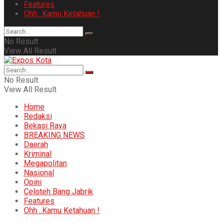
Features
Ohh ..Kamu Ketahuan !
No Result
View All Result
No Result
View All Result
Home
Redaksi
Bekasi Raya
BREAKING NEWS
Daerah
Kriminal
Megapolitan
Nasional
Opini
Celoteh Bang Jabrik
Features
Ohh ..Kamu Ketahuan !