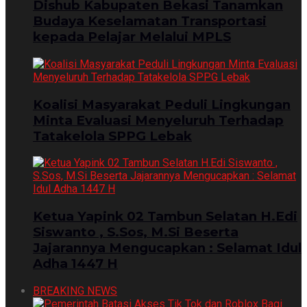
Dishub Kabupaten Bekasi Tanamkan
Budaya Keselamatan Transportasi
kepada Pelajar Melalui MPLS
Koalisi Masyarakat Peduli Lingkungan
Minta Evaluasi Menyeluruh Terhadap
Tatakelola SPPG Lebak
Ketua Yapink 02 Tambun Selatan H.Edi
Siswanto , S.Sos, M.Si Beserta
Jajarannya Mengucapkan : Selamat Idul
Adha 1447 H
BREAKING NEWS