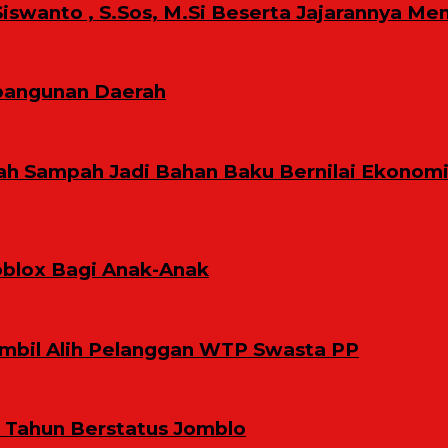
iswanto , S.Sos, M.Si Beserta Jajarannya Me
bangunan Daerah
ah Sampah Jadi Bahan Baku Bernilai Ekonom
oblox Bagi Anak-Anak
bil Alih Pelanggan WTP Swasta PP
9 Tahun Berstatus Jomblo