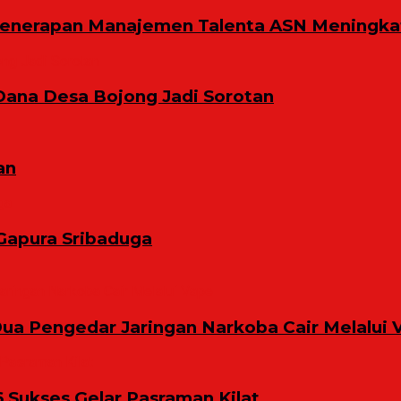
Penerapan Manajemen Talenta ASN Meningkat
Dana Desa Bojong Jadi Sorotan
an
Gapura Sribaduga
ua Pengedar Jaringan Narkoba Cair Melalui 
6 Sukses Gelar Pasraman Kilat