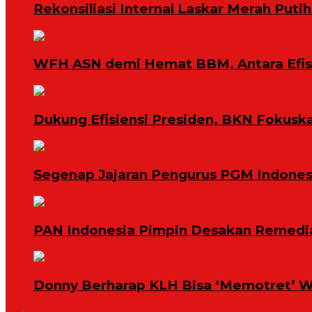
Rekonsiliasi Internal Laskar Merah Put
WFH ASN demi Hemat BBM, Antara Efisi
Dukung Efisiensi Presiden, BKN Fokuska
Segenap Jajaran Pengurus PGM Indonesi
PAN Indonesia Pimpin Desakan Remedias
Donny Berharap KLH Bisa ‘Memotret’ W