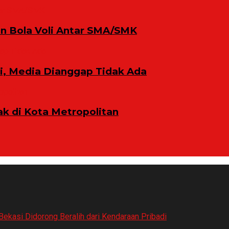
n Bola Voli Antar SMA/SMK
ni, Media Dianggap Tidak Ada
 di Kota Metropolitan