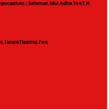
ngucapkan : Selamat Idul Adha 1447 H
is TanpaTipping Fee