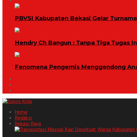
Opini
PBVSI Kabupaten Bekasi Gelar Turname
Hendry Ch Bangun : Tanpa Tiga Tugas I
Fenomena Pengemis Menggendong Anak
Celoteh Bang Jabrik
Features
Ohh ..Kamu Ketahuan !
Home
Redaksi
Bekasi Raya